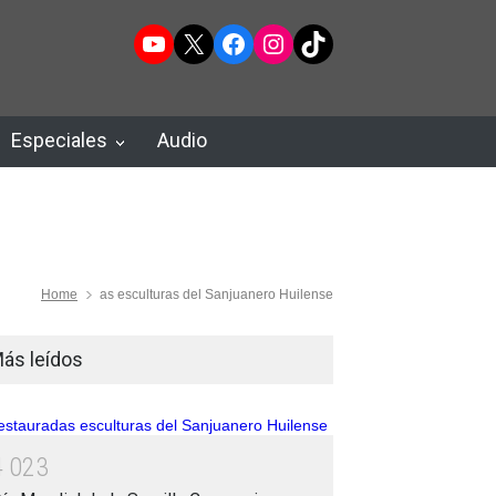
YouTube
X
Facebook
Instagram
TikTok
Especiales
Audio
Home
as esculturas del Sanjuanero Huilense
ás leídos
4
0
2
3