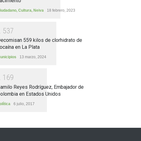
acimiento
iudadano
,
Cultura
,
Neiva
18 febrero, 2023
2
5
3
7
ecomisan 559 kilos de clorhidrato de
ocaína en La Plata
unicipios
13 marzo, 2024
2
1
6
9
amilo Reyes Rodríguez, Embajador de
olombia en Estados Unidos
olítica
6 julio, 2017