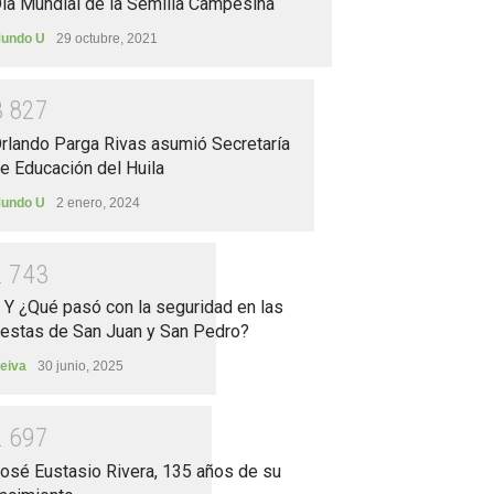
ía Mundial de la Semilla Campesina
undo U
29 octubre, 2021
3
8
2
7
rlando Parga Rivas asumió Secretaría
e Educación del Huila
undo U
2 enero, 2024
2
7
4
3
.. Y ¿Qué pasó con la seguridad en las
iestas de San Juan y San Pedro?
eiva
30 junio, 2025
2
6
9
7
osé Eustasio Rivera, 135 años de su