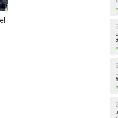
D
M
el
O
d
M
.
f
N
J