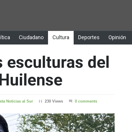
ítica
Ciudadano
Cultura
Deportes
Opinión
 esculturas del
Huilense
sta Noticias al Sur
230 Views
0 comments