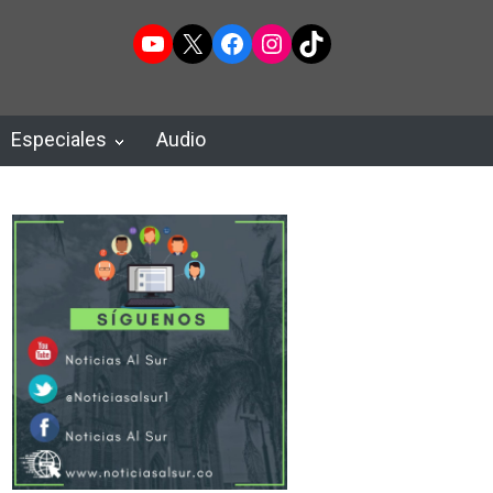
YouTube
X
Facebook
Instagram
TikTok
Especiales
Audio