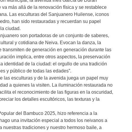
ión Municipal, la avenida Inés García de Durán
va más allá de la renovación física y se restablece
vana. Las esculturas del Sanjuanero Huilense, iconos
edro, han sido restauradas y recuerdan su papel
 la ciudad.
 Sanjuanero son portadoras de un conjunto de saberes,
cultural y cotidiana de Neiva. Evocan la danza, la
se transmiten de generación en generación durante las
ración implica, entre otros aspectos, la preservación
a identidad de la ciudad: el orgullo de una tradición
nes y público de todas las edades”.
de las esculturas y de la avenida juega un papel muy
idad a quienes la visiten. La iluminación restaurada no
acilita el reconocimiento de las figuras en la oscuridad,
ciar los detalles escultóricos, las texturas y la
opular del Bambuco 2025, hizo referencia a la
“hago una invitación especial a todos los neivanos a
ta nuestras tradiciones y nuestro hermoso baile, a