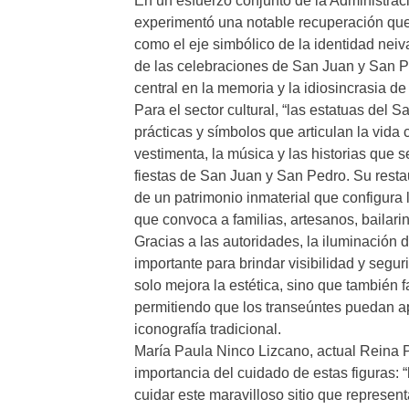
En un esfuerzo conjunto de la Administrac
experimentó una notable recuperación que 
como el eje simbólico de la identidad nei
de las celebraciones de San Juan y San P
central en la memoria y la idiosincrasia de
Para el sector cultural, “las estatuas del
prácticas y símbolos que articulan la vida 
vestimenta, la música y las historias que 
fiestas de San Juan y San Pedro. Su restau
de un patrimonio inmaterial que configura l
que convoca a familias, artesanos, bailari
Gracias a las autoridades, la iluminación 
importante para brindar visibilidad y segur
solo mejora la estética, sino que también f
permitiendo que los transeúntes puedan apre
iconografía tradicional.
María Paula Ninco Lizcano, actual Reina P
importancia del cuidado de estas figuras: 
cuidar este maravilloso sitio que represen