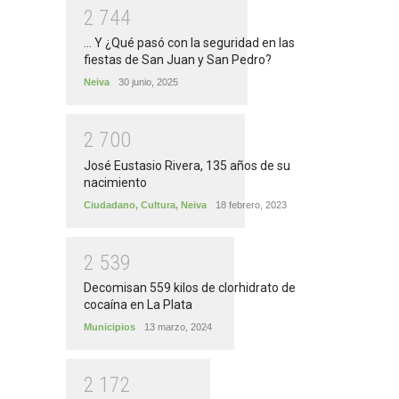
2
7
4
4
... Y ¿Qué pasó con la seguridad en las
fiestas de San Juan y San Pedro?
Neiva
30 junio, 2025
2
7
0
0
José Eustasio Rivera, 135 años de su
nacimiento
Ciudadano
,
Cultura
,
Neiva
18 febrero, 2023
2
5
3
9
Decomisan 559 kilos de clorhidrato de
cocaína en La Plata
Municipios
13 marzo, 2024
2
1
7
2