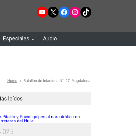
YouTube
X
Facebook
Instagram
TikTok
Especiales
Audio
Home
Batallón de Infantería N°. 27 ‘Magdalena’
ás leídos
4
0
2
5