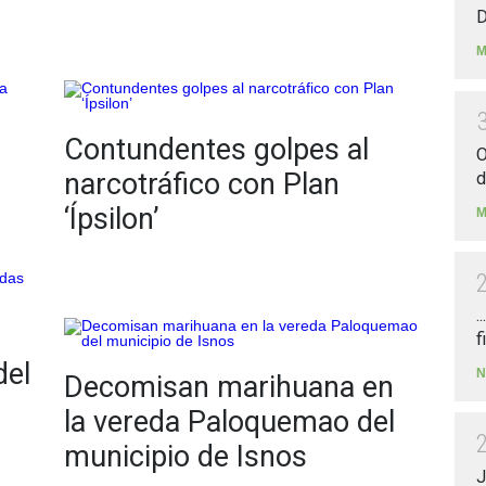
D
M
Contundentes golpes al
O
narcotráfico con Plan
d
‘Ípsilon’
M
.
f
del
N
Decomisan marihuana en
la vereda Paloquemao del
municipio de Isnos
J