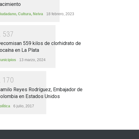
acimiento
iudadano
,
Cultura
,
Neiva
18 febrero, 2023
2
5
3
7
ecomisan 559 kilos de clorhidrato de
ocaína en La Plata
unicipios
13 marzo, 2024
2
1
7
0
amilo Reyes Rodríguez, Embajador de
olombia en Estados Unidos
olítica
6 julio, 2017