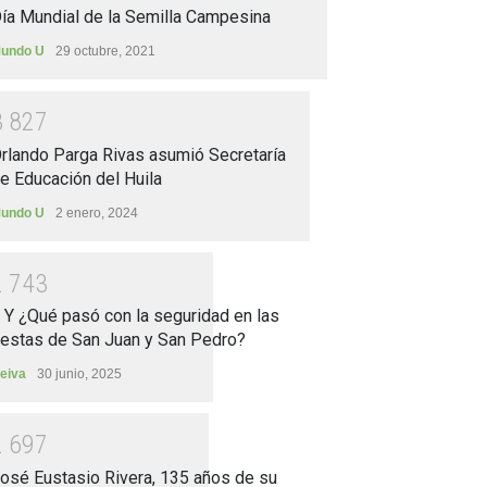
ía Mundial de la Semilla Campesina
undo U
29 octubre, 2021
3
8
2
7
rlando Parga Rivas asumió Secretaría
e Educación del Huila
undo U
2 enero, 2024
2
7
4
3
.. Y ¿Qué pasó con la seguridad en las
iestas de San Juan y San Pedro?
eiva
30 junio, 2025
2
6
9
7
osé Eustasio Rivera, 135 años de su