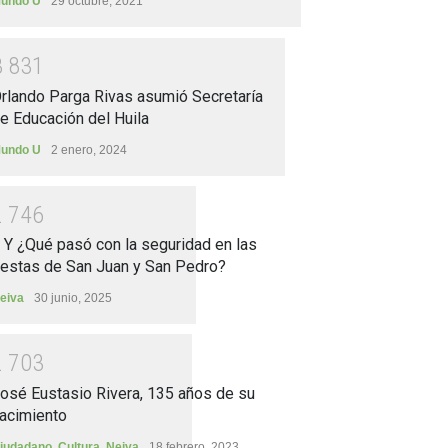
undo U
29 octubre, 2021
3
8
3
1
rlando Parga Rivas asumió Secretaría
e Educación del Huila
undo U
2 enero, 2024
2
7
4
6
.. Y ¿Qué pasó con la seguridad en las
iestas de San Juan y San Pedro?
eiva
30 junio, 2025
2
7
0
3
osé Eustasio Rivera, 135 años de su
acimiento
iudadano
,
Cultura
,
Neiva
18 febrero, 2023