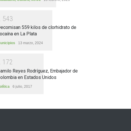
2
5
4
3
ecomisan 559 kilos de clorhidrato de
ocaína en La Plata
unicipios
13 marzo, 2024
2
1
7
2
amilo Reyes Rodríguez, Embajador de
olombia en Estados Unidos
olítica
6 julio, 2017