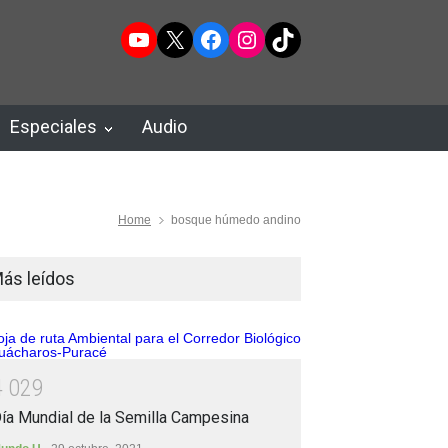
YouTube
X
Facebook
Instagram
TikTok
Especiales
Audio
Home
bosque húmedo andino
ás leídos
4
0
2
9
ía Mundial de la Semilla Campesina