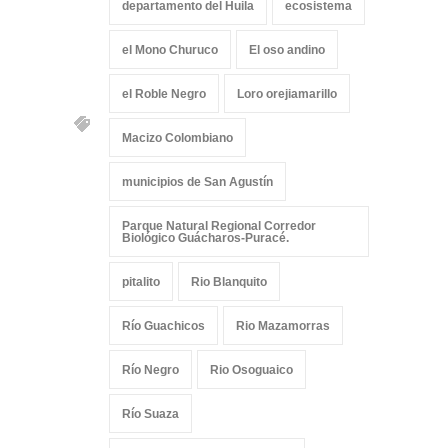
departamento del Huila
ecosistema
el Mono Churuco
El oso andino
el Roble Negro
Loro orejiamarillo
Macizo Colombiano
municipios de San Agustín
Parque Natural Regional Corredor
Biológico Guácharos-Puracé.
pitalito
Rio Blanquito
Río Guachicos
Rio Mazamorras
Río Negro
Rio Osoguaico
Río Suaza