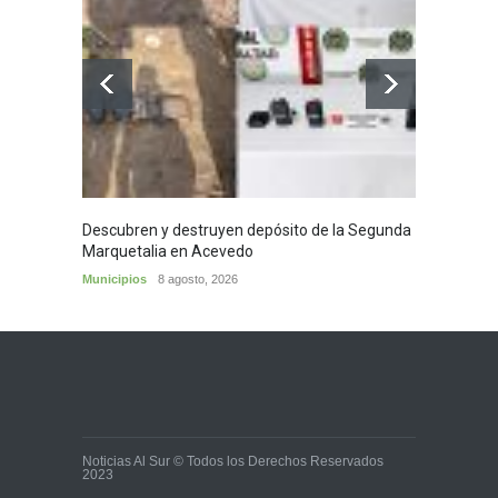
Descubren y destruyen depósito de la Segunda
Homena
Marquetalia en Acevedo
mayor
Municipios
8 agosto, 2026
Huila
8
Noticias Al Sur © Todos los Derechos Reservados
2023