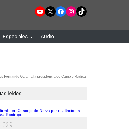
YouTube
X
Facebook
Instagram
TikTok
Especiales
Audio
os Fernando Galán a la presidencia de Cambio Radical
ás leídos
4
0
2
9