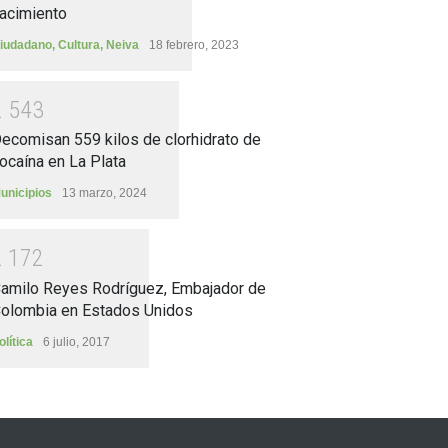
acimiento
iudadano
,
Cultura
,
Neiva
18 febrero, 2023
2
5
4
3
ecomisan 559 kilos de clorhidrato de
ocaína en La Plata
unicipios
13 marzo, 2024
2
1
7
2
amilo Reyes Rodríguez, Embajador de
olombia en Estados Unidos
olítica
6 julio, 2017