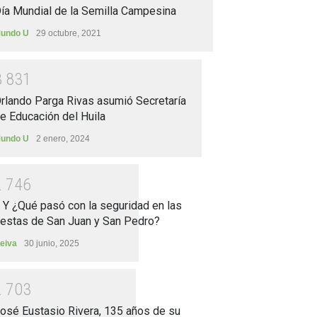
ía Mundial de la Semilla Campesina
undo U
29 octubre, 2021
3
8
3
1
rlando Parga Rivas asumió Secretaría
e Educación del Huila
undo U
2 enero, 2024
2
7
4
6
.. Y ¿Qué pasó con la seguridad en las
iestas de San Juan y San Pedro?
eiva
30 junio, 2025
2
7
0
3
osé Eustasio Rivera, 135 años de su