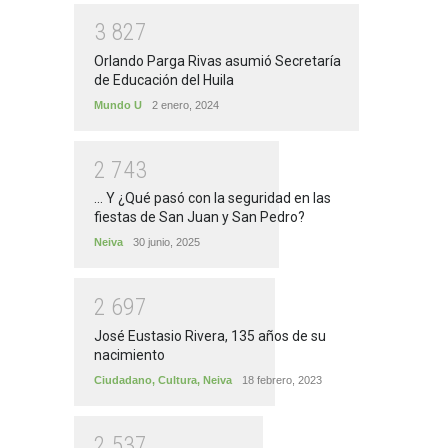
3
8
2
7
Orlando Parga Rivas asumió Secretaría
de Educación del Huila
Mundo U
2 enero, 2024
2
7
4
3
... Y ¿Qué pasó con la seguridad en las
fiestas de San Juan y San Pedro?
Neiva
30 junio, 2025
2
6
9
7
José Eustasio Rivera, 135 años de su
nacimiento
Ciudadano
,
Cultura
,
Neiva
18 febrero, 2023
2
5
3
7