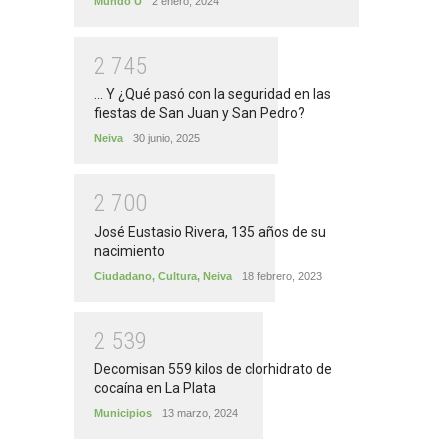
Mundo U
2 enero, 2024
2
7
4
5
... Y ¿Qué pasó con la seguridad en las
fiestas de San Juan y San Pedro?
Neiva
30 junio, 2025
2
7
0
0
José Eustasio Rivera, 135 años de su
nacimiento
Ciudadano
,
Cultura
,
Neiva
18 febrero, 2023
2
5
3
9
Decomisan 559 kilos de clorhidrato de
cocaína en La Plata
Municipios
13 marzo, 2024