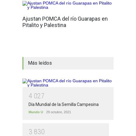
Ajustan POMCA del río Guarapas en
Pitalito y Palestina
Más leídos
4
0
2
7
Día Mundial de la Semilla Campesina
Mundo U
29 octubre, 2021
3
8
3
0