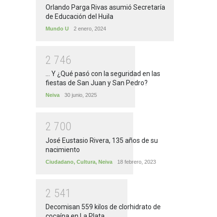
Orlando Parga Rivas asumió Secretaría
de Educación del Huila
Mundo U
2 enero, 2024
2
7
4
6
... Y ¿Qué pasó con la seguridad en las
fiestas de San Juan y San Pedro?
Neiva
30 junio, 2025
2
7
0
0
José Eustasio Rivera, 135 años de su
nacimiento
Ciudadano
,
Cultura
,
Neiva
18 febrero, 2023
2
5
4
1
Decomisan 559 kilos de clorhidrato de
cocaína en La Plata