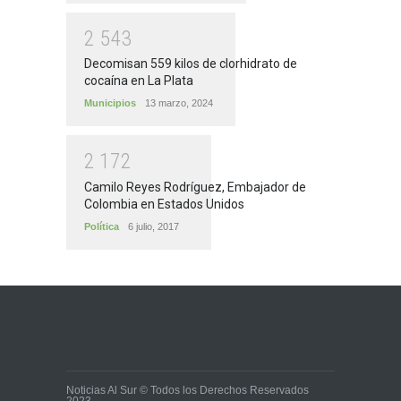
2
5
4
3
Decomisan 559 kilos de clorhidrato de
cocaína en La Plata
Municipios
13 marzo, 2024
2
1
7
2
Camilo Reyes Rodríguez, Embajador de
Colombia en Estados Unidos
Política
6 julio, 2017
Noticias Al Sur © Todos los Derechos Reservados
2023