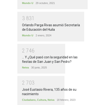
Mundo U
29 octubre, 2021
3
8
3
1
Orlando Parga Rivas asumió Secretaría
de Educación del Huila
Mundo U
2 enero, 2024
2
7
4
6
... Y ¿Qué pasó con la seguridad en las
fiestas de San Juan y San Pedro?
Neiva
30 junio, 2025
2
7
0
3
José Eustasio Rivera, 135 años de su
nacimiento
Ciudadano
,
Cultura
,
Neiva
18 febrero, 2023