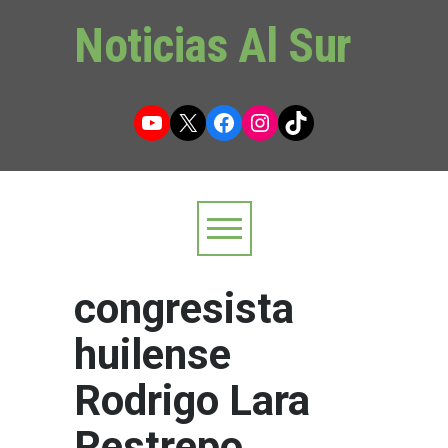
Noticias Al Sur
YouTube
X
Facebook
Instagram
TikTok
congresista
huilense
Rodrigo Lara
Restrepo