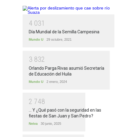
4
0
3
1
Día Mundial de la Semilla Campesina
Mundo U
29 octubre, 2021
3
8
3
2
Orlando Parga Rivas asumió Secretaría
de Educación del Huila
Mundo U
2 enero, 2024
2
7
4
8
... Y ¿Qué pasó con la seguridad en las
fiestas de San Juan y San Pedro?
Neiva
30 junio, 2025