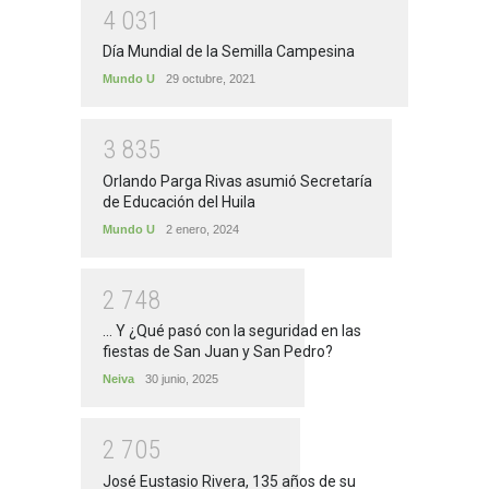
4
0
3
1
Día Mundial de la Semilla Campesina
Mundo U
29 octubre, 2021
3
8
3
5
Orlando Parga Rivas asumió Secretaría
de Educación del Huila
Mundo U
2 enero, 2024
2
7
4
8
... Y ¿Qué pasó con la seguridad en las
fiestas de San Juan y San Pedro?
Neiva
30 junio, 2025
2
7
0
5
José Eustasio Rivera, 135 años de su