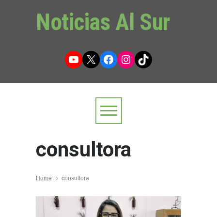
Noticias Al Sur
YouTube
X
Facebook
Instagram
TikTok
consultora
Home
consultora