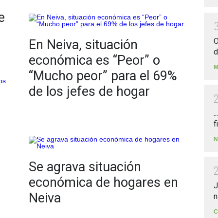
e
O
En Neiva, situación
d
económica es “Peor” o
M
“Mucho peor” para el 69%
de los jefes de hogar
.
f
N
Se agrava situación
económica de hogares en
J
Neiva
n
C