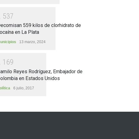
2
5
3
7
ecomisan 559 kilos de clorhidrato de
ocaína en La Plata
unicipios
13 marzo, 2024
2
1
6
9
amilo Reyes Rodríguez, Embajador de
olombia en Estados Unidos
olítica
6 julio, 2017