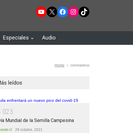
YouTube
X
Facebook
Instagram
TikTok
Especiales
Audio
Home
coronavirus
ás leídos
4
0
2
3
ía Mundial de la Semilla Campesina
undo U
29 octubre, 2021