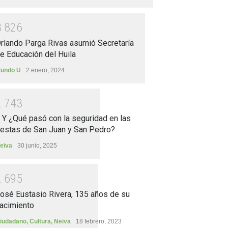
3
8
2
6
rlando Parga Rivas asumió Secretaría
e Educación del Huila
undo U
2 enero, 2024
2
7
4
3
.. Y ¿Qué pasó con la seguridad en las
iestas de San Juan y San Pedro?
eiva
30 junio, 2025
2
6
9
5
osé Eustasio Rivera, 135 años de su
acimiento
iudadano
,
Cultura
,
Neiva
18 febrero, 2023