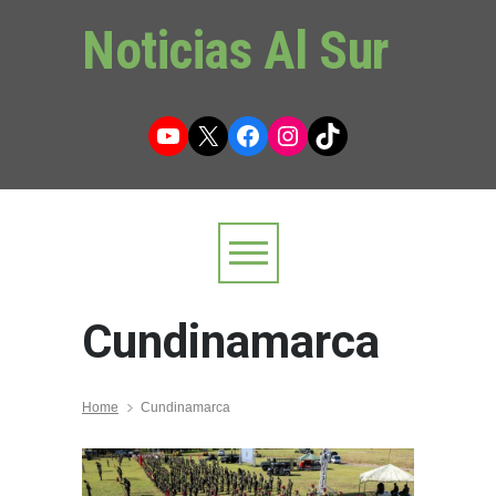
Noticias Al Sur
YouTube
X
Facebook
Instagram
TikTok
Cundinamarca
Home
Cundinamarca