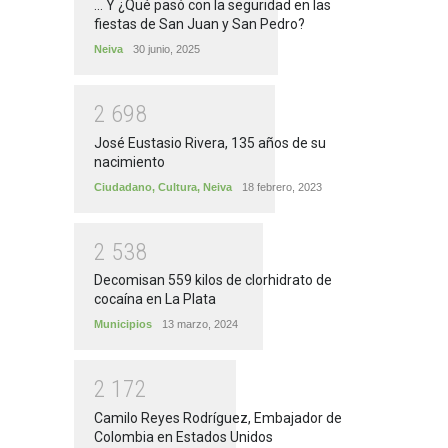
... Y ¿Qué pasó con la seguridad en las
fiestas de San Juan y San Pedro?
Neiva
30 junio, 2025
2
6
9
8
José Eustasio Rivera, 135 años de su
nacimiento
Ciudadano
,
Cultura
,
Neiva
18 febrero, 2023
2
5
3
8
Decomisan 559 kilos de clorhidrato de
cocaína en La Plata
Municipios
13 marzo, 2024
2
1
7
2
Camilo Reyes Rodríguez, Embajador de
Colombia en Estados Unidos