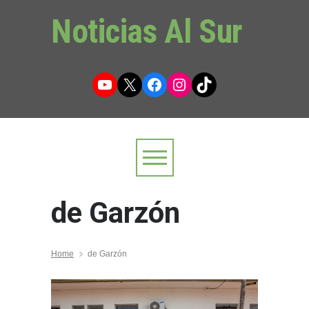
Noticias Al Sur
YouTube
X
Facebook
Instagram
TikTok
de Garzón
Home
de Garzón