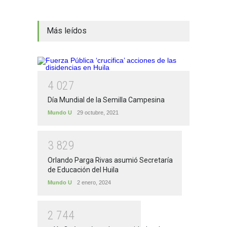
Más leídos
4
0
2
7
Día Mundial de la Semilla Campesina
Mundo U
29 octubre, 2021
3
8
2
9
Orlando Parga Rivas asumió Secretaría
de Educación del Huila
Mundo U
2 enero, 2024
2
7
4
4