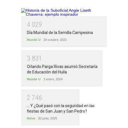
4
0
2
9
Día Mundial de la Semilla Campesina
Mundo U
29 octubre, 2021
3
8
3
1
Orlando Parga Rivas asumió Secretaría
de Educación del Huila
Mundo U
2 enero, 2024
2
7
4
6
... Y ¿Qué pasó con la seguridad en las
fiestas de San Juan y San Pedro?
Neiva
30 junio, 2025