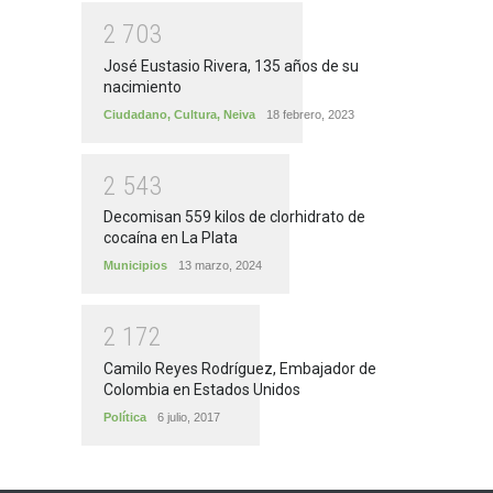
2
7
0
3
José Eustasio Rivera, 135 años de su
nacimiento
Ciudadano
,
Cultura
,
Neiva
18 febrero, 2023
2
5
4
3
Decomisan 559 kilos de clorhidrato de
cocaína en La Plata
Municipios
13 marzo, 2024
2
1
7
2
Camilo Reyes Rodríguez, Embajador de
Colombia en Estados Unidos
Política
6 julio, 2017