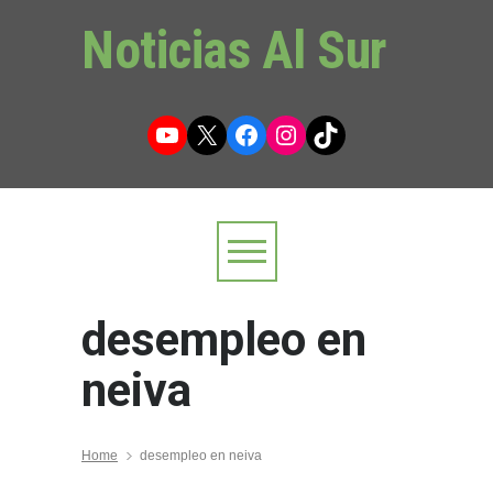
Noticias Al Sur
YouTube
X
Facebook
Instagram
TikTok
desempleo en
neiva
Home
desempleo en neiva