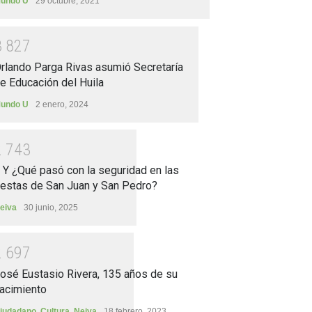
undo U
29 octubre, 2021
3
8
2
7
rlando Parga Rivas asumió Secretaría
e Educación del Huila
undo U
2 enero, 2024
2
7
4
3
.. Y ¿Qué pasó con la seguridad en las
iestas de San Juan y San Pedro?
eiva
30 junio, 2025
2
6
9
7
osé Eustasio Rivera, 135 años de su
acimiento
iudadano
,
Cultura
,
Neiva
18 febrero, 2023