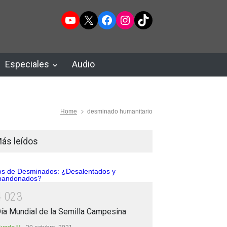
YouTube
X
Facebook
Instagram
TikTok
Especiales
Audio
Home
desminado humanitario
ás leídos
4
0
2
3
ía Mundial de la Semilla Campesina