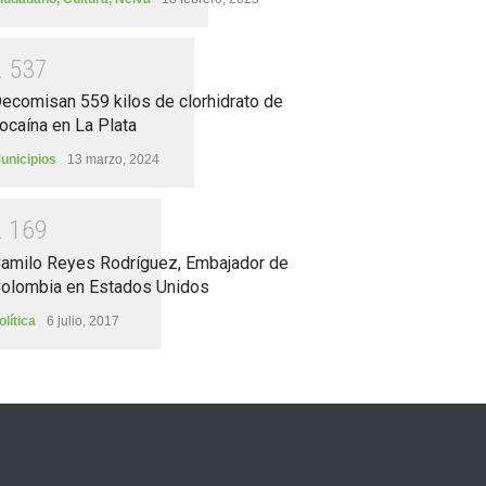
2
5
3
7
ecomisan 559 kilos de clorhidrato de
ocaína en La Plata
unicipios
13 marzo, 2024
2
1
6
9
amilo Reyes Rodríguez, Embajador de
olombia en Estados Unidos
olítica
6 julio, 2017