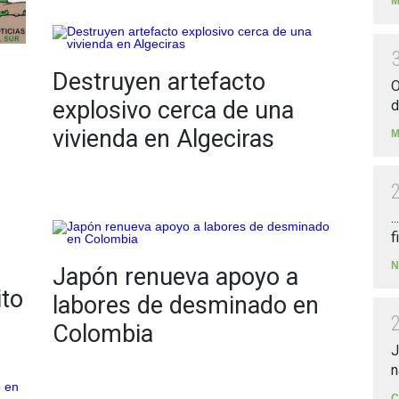
M
Destruyen artefacto
O
explosivo cerca de una
d
vivienda en Algeciras
M
.
f
N
Japón renueva apoyo a
ito
labores de desminado en
Colombia
J
n
C