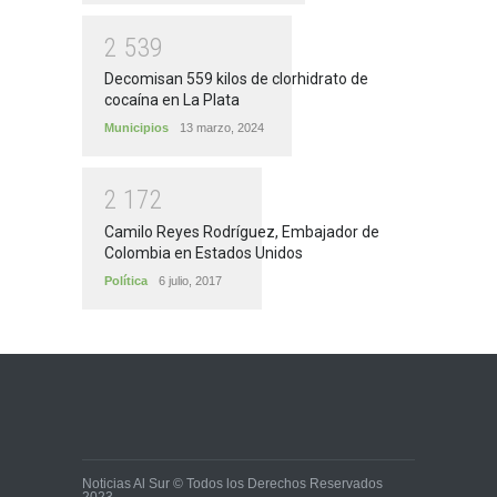
2
5
3
9
Decomisan 559 kilos de clorhidrato de
cocaína en La Plata
Municipios
13 marzo, 2024
2
1
7
2
Camilo Reyes Rodríguez, Embajador de
Colombia en Estados Unidos
Política
6 julio, 2017
Noticias Al Sur © Todos los Derechos Reservados
2023