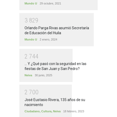
Mundo U
29 octubre, 2021
3
8
2
9
Orlando Parga Rivas asumió Secretaría
de Educación del Huila
Mundo U
2 enero, 2024
2
7
4
4
... Y ¿Qué pasó con la seguridad en las
fiestas de San Juan y San Pedro?
Neiva
30 junio, 2025
2
7
0
0
José Eustasio Rivera, 135 años de su
nacimiento
Ciudadano
,
Cultura
,
Neiva
18 febrero, 2023