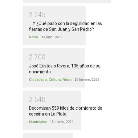
2
7
4
5
... Y ¿Qué pasó con la seguridad en las
fiestas de San Juan y San Pedro?
Neiva
30 junio, 2025
2
7
0
0
José Eustasio Rivera, 135 años de su
nacimiento
Ciudadano
,
Cultura
,
Neiva
18 febrero, 2023
2
5
4
0
Decomisan 559 kilos de clorhidrato de
cocaína en La Plata
Municipios
13 marzo, 2024