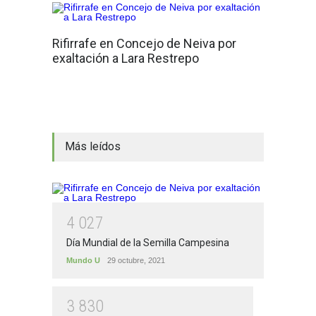
Rifirrafe en Concejo de Neiva por
exaltación a Lara Restrepo
Más leídos
4
0
2
7
Día Mundial de la Semilla Campesina
Mundo U
29 octubre, 2021
3
8
3
0