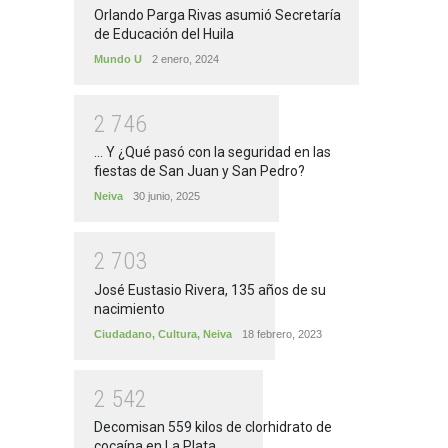
Orlando Parga Rivas asumió Secretaría
de Educación del Huila
Mundo U
2 enero, 2024
2
7
4
6
... Y ¿Qué pasó con la seguridad en las
fiestas de San Juan y San Pedro?
Neiva
30 junio, 2025
2
7
0
3
José Eustasio Rivera, 135 años de su
nacimiento
Ciudadano
,
Cultura
,
Neiva
18 febrero, 2023
2
5
4
2
Decomisan 559 kilos de clorhidrato de
cocaína en La Plata