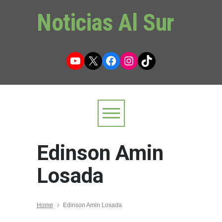
Noticias Al Sur
YouTube
X
Facebook
Instagram
TikTok
Edinson Amin
Losada
Home
Edinson Amin Losada