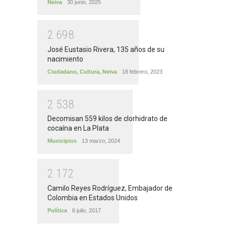
Neiva
30 junio, 2025
2
6
9
8
José Eustasio Rivera, 135 años de su
nacimiento
Ciudadano
,
Cultura
,
Neiva
18 febrero, 2023
2
5
3
8
Decomisan 559 kilos de clorhidrato de
cocaína en La Plata
Municipios
13 marzo, 2024
2
1
7
2
Camilo Reyes Rodríguez, Embajador de
Colombia en Estados Unidos
Política
6 julio, 2017