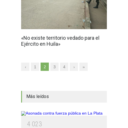
«No existe territorio vedado para el
Ejército en Huila»
‹
1
2
3
4
›
»
Más leídos
4
0
2
3