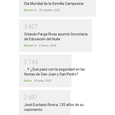
Día Mundial de la Semilla Campesina
Mundo U
29 octubre, 2021
3
8
2
7
Orlando Parga Rivas asumió Secretaría
de Educación del Huila
Mundo U
2 enero, 2024
2
7
4
3
... Y ¿Qué pasó con la seguridad en las
fiestas de San Juan y San Pedro?
Neiva
30 junio, 2025
2
6
9
7
José Eustasio Rivera, 135 años de su
nacimiento