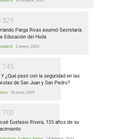
undo U
29 octubre, 2021
3
8
2
9
rlando Parga Rivas asumió Secretaría
e Educación del Huila
undo U
2 enero, 2024
2
7
4
5
.. Y ¿Qué pasó con la seguridad en las
iestas de San Juan y San Pedro?
eiva
30 junio, 2025
2
7
0
0
osé Eustasio Rivera, 135 años de su
acimiento
iudadano
,
Cultura
,
Neiva
18 febrero, 2023