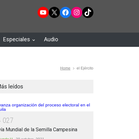
YouTube
X
Facebook
Instagram
TikTok
Especiales
Audio
Home
el Ejército
ás leídos
4
0
2
7
ía Mundial de la Semilla Campesina