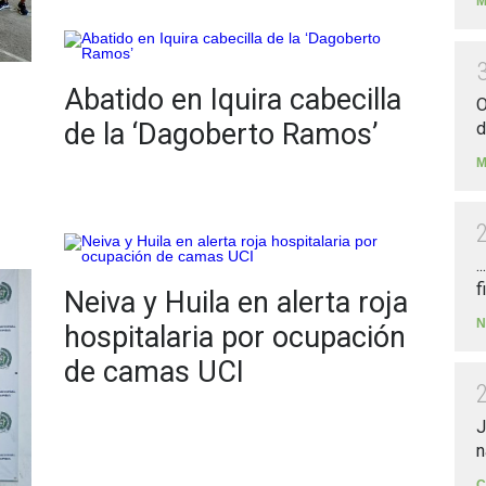
M
Abatido en Iquira cabecilla
O
de la ‘Dagoberto Ramos’
d
M
.
f
Neiva y Huila en alerta roja
N
hospitalaria por ocupación
de camas UCI
J
n
C