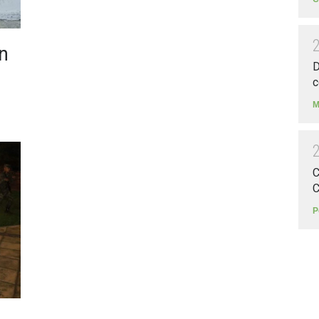
n
D
c
M
C
C
P