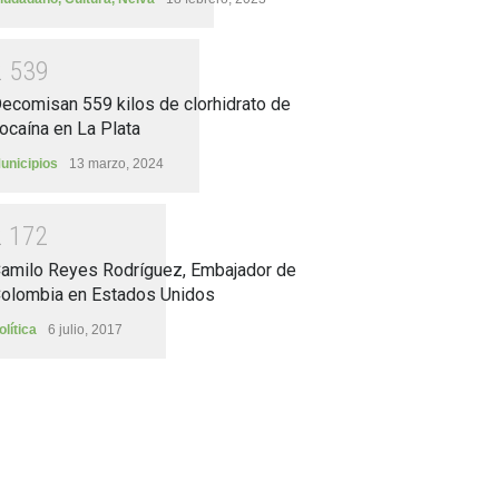
2
5
3
9
ecomisan 559 kilos de clorhidrato de
ocaína en La Plata
unicipios
13 marzo, 2024
2
1
7
2
amilo Reyes Rodríguez, Embajador de
olombia en Estados Unidos
olítica
6 julio, 2017