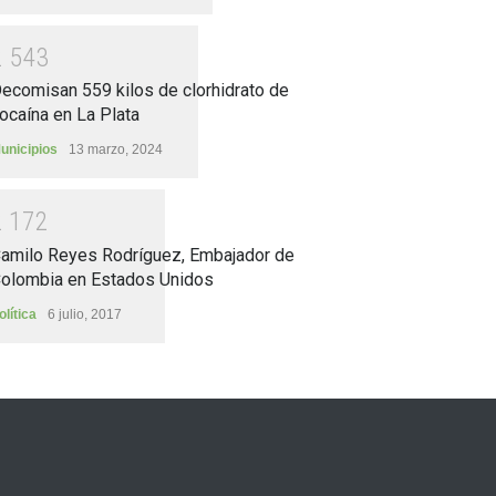
2
5
4
3
ecomisan 559 kilos de clorhidrato de
ocaína en La Plata
unicipios
13 marzo, 2024
2
1
7
2
amilo Reyes Rodríguez, Embajador de
olombia en Estados Unidos
olítica
6 julio, 2017