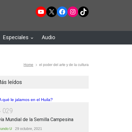
YouTube
X
Facebook
Instagram
TikTok
Especiales
Audio
Home
el poder del arte y de la cultura
ás leídos
4
0
2
9
ía Mundial de la Semilla Campesina
undo U
29 octubre, 2021