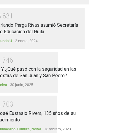
3
8
3
1
rlando Parga Rivas asumió Secretaría
e Educación del Huila
undo U
2 enero, 2024
2
7
4
6
.. Y ¿Qué pasó con la seguridad en las
iestas de San Juan y San Pedro?
eiva
30 junio, 2025
2
7
0
3
osé Eustasio Rivera, 135 años de su
acimiento
iudadano
,
Cultura
,
Neiva
18 febrero, 2023