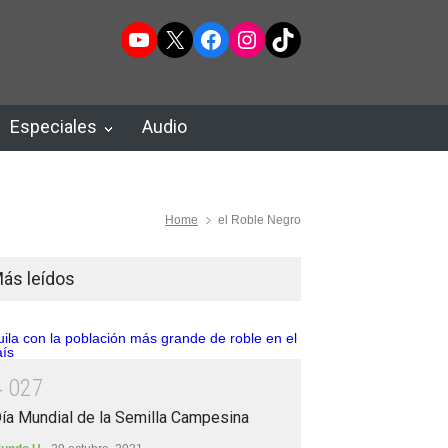
YouTube
X
Facebook
Instagram
TikTok
Especiales
Audio
Home
el Roble Negro
ás leídos
4
0
2
7
ía Mundial de la Semilla Campesina