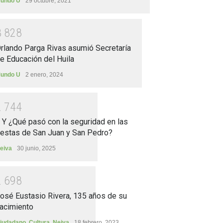
undo U
29 octubre, 2021
3
8
2
8
rlando Parga Rivas asumió Secretaría
e Educación del Huila
undo U
2 enero, 2024
2
7
4
4
.. Y ¿Qué pasó con la seguridad en las
iestas de San Juan y San Pedro?
eiva
30 junio, 2025
2
6
9
8
osé Eustasio Rivera, 135 años de su
acimiento
iudadano
,
Cultura
,
Neiva
18 febrero, 2023