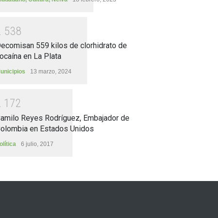
2
5
3
8
ecomisan 559 kilos de clorhidrato de
ocaína en La Plata
unicipios
13 marzo, 2024
2
1
7
2
amilo Reyes Rodríguez, Embajador de
olombia en Estados Unidos
olítica
6 julio, 2017