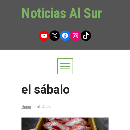
Noticias Al Sur
YouTube
X
Facebook
Instagram
TikTok
el sábalo
Home
el sábalo