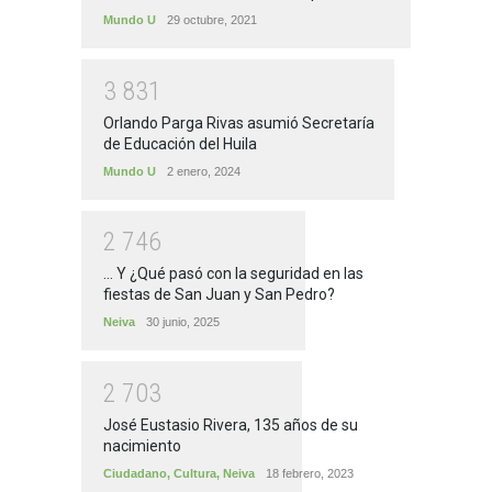
Mundo U
29 octubre, 2021
3
8
3
1
Orlando Parga Rivas asumió Secretaría
de Educación del Huila
Mundo U
2 enero, 2024
2
7
4
6
... Y ¿Qué pasó con la seguridad en las
fiestas de San Juan y San Pedro?
Neiva
30 junio, 2025
2
7
0
3
José Eustasio Rivera, 135 años de su
nacimiento
Ciudadano
,
Cultura
,
Neiva
18 febrero, 2023