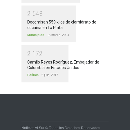
2
5
4
3
Decomisan 559 kilos de clorhidrato de
cocaína en La Plata
Municipios
13 marzo, 2024
2
1
7
2
Camilo Reyes Rodríguez, Embajador de
Colombia en Estados Unidos
Política
6 julio, 2017
Noticias Al Sur © Todos los Derechos Reservados