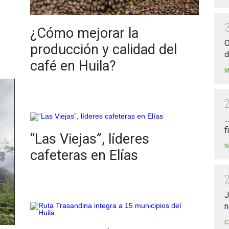
¿Cómo mejorar la
O
producción y calidad del
d
café en Huila?
M
.
f
“Las Viejas”, líderes
N
cafeteras en Elías
J
n
C