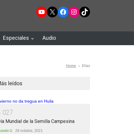
YouTube
X
Facebook
Instagram
TikTok
Especiales
Audio
Home
Elías
ás leídos
4
0
2
7
ía Mundial de la Semilla Campesina
undo U
29 octubre, 2021