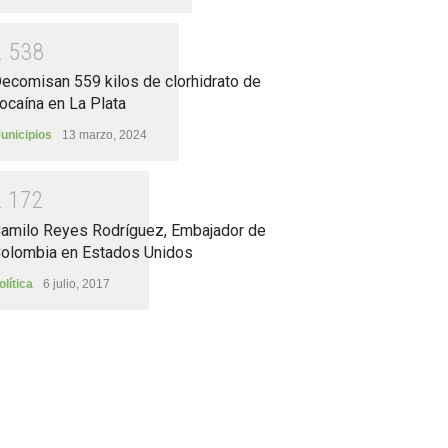
2
5
3
8
ecomisan 559 kilos de clorhidrato de
ocaína en La Plata
unicipios
13 marzo, 2024
2
1
7
2
amilo Reyes Rodríguez, Embajador de
olombia en Estados Unidos
olítica
6 julio, 2017