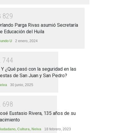
3
8
2
9
rlando Parga Rivas asumió Secretaría
e Educación del Huila
undo U
2 enero, 2024
2
7
4
4
.. Y ¿Qué pasó con la seguridad en las
iestas de San Juan y San Pedro?
eiva
30 junio, 2025
2
6
9
8
osé Eustasio Rivera, 135 años de su
acimiento
iudadano
,
Cultura
,
Neiva
18 febrero, 2023