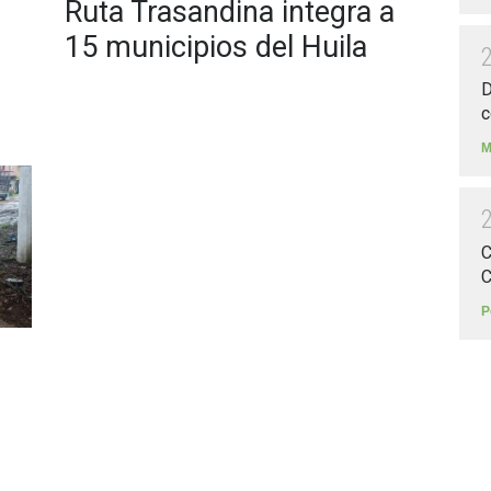
Ruta Trasandina integra a
15 municipios del Huila
D
c
M
C
C
P