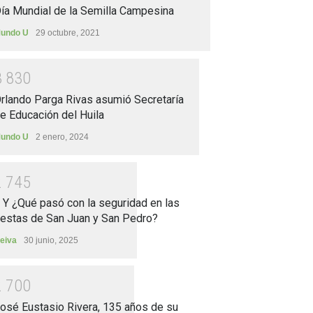
ía Mundial de la Semilla Campesina
undo U
29 octubre, 2021
3
8
3
0
rlando Parga Rivas asumió Secretaría
e Educación del Huila
undo U
2 enero, 2024
2
7
4
5
.. Y ¿Qué pasó con la seguridad en las
iestas de San Juan y San Pedro?
eiva
30 junio, 2025
2
7
0
0
osé Eustasio Rivera, 135 años de su