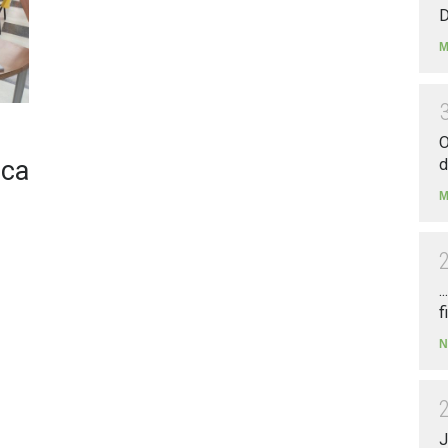
D
M
O
ica
d
M
.
f
N
J