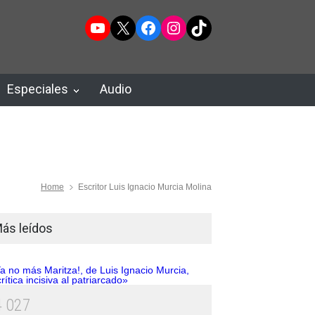
YouTube
X
Facebook
Instagram
TikTok
Especiales
Audio
Home
Escritor Luis Ignacio Murcia Molina
ás leídos
4
0
2
7