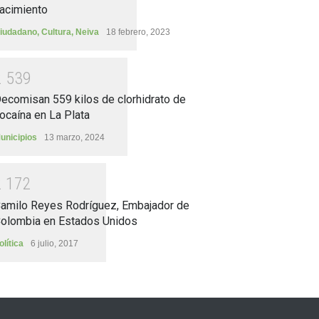
acimiento
iudadano
,
Cultura
,
Neiva
18 febrero, 2023
2
5
3
9
ecomisan 559 kilos de clorhidrato de
ocaína en La Plata
unicipios
13 marzo, 2024
2
1
7
2
amilo Reyes Rodríguez, Embajador de
olombia en Estados Unidos
olítica
6 julio, 2017