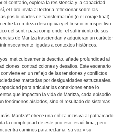
or el contrario, explora la resistencia y la capacidad
 el libro invita al lector a reflexionar sobre las
s posibilidades de transformación (o el coraje final).
ntre la crudeza descriptiva y el lirismo introspectivo.
tico del sentir para comprender el sufrimiento de sus
vencias de Maritza trasciendan y adquieran un carácter
intrínsecamente ligadas a contextos históricos,
boyos, meticulosamente descrito, añade profundidad al
radiciones, contradicciones y desafíos. Este escenario
onvierte en un reflejo de las tensiones y conflictos
ociedades marcadas por desigualdades estructurales.
capacidad para articular las conexiones entre lo
eventos que impactan la vida de Maritza, cada episodio
on fenómenos aislados, sino el resultado de sistemas
s, Maritza!” ofrece una crítica incisiva al patriarcado
ta la complejidad de este proceso: es víctima, pero
encuentra caminos para reclamar su voz y su