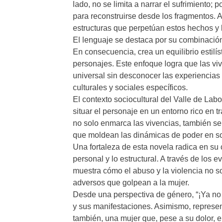
lado, no se limita a narrar el sufrimiento; p
para reconstruirse desde los fragmentos. Así,
estructuras que perpetúan estos hechos y la
El lenguaje se destaca por su combinación e
En consecuencia, crea un equilibrio estilís
personajes. Este enfoque logra que las vi
universal sin desconocer las experiencias 
culturales y sociales específicos.
El contexto sociocultural del Valle de La
situar el personaje en un entorno rico en t
no solo enmarca las vivencias, también se c
que moldean las dinámicas de poder en s
Una fortaleza de esta novela radica en su 
personal y lo estructural. A través de los 
muestra cómo el abuso y la violencia no s
adversos que golpean a la mujer.
Desde una perspectiva de género, “¡Ya no má
y sus manifestaciones. Asimismo, represen
también, una mujer que, pese a su dolor, 