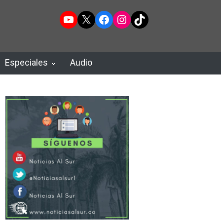
YouTube
X
Facebook
Instagram
TikTok
Especiales
Audio