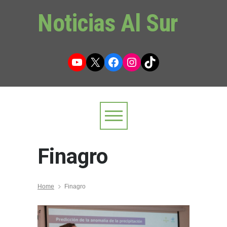
Noticias Al Sur
YouTube
X
Facebook
Instagram
TikTok
Finagro
Home
Finagro