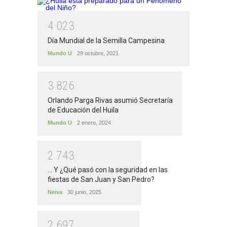
4
0
2
3
Día Mundial de la Semilla Campesina
Mundo U
29 octubre, 2021
3
8
2
6
Orlando Parga Rivas asumió Secretaría
de Educación del Huila
Mundo U
2 enero, 2024
2
7
4
3
... Y ¿Qué pasó con la seguridad en las
fiestas de San Juan y San Pedro?
Neiva
30 junio, 2025
2
6
9
7