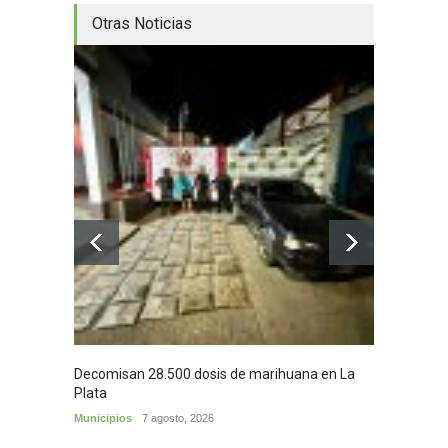
Otras Noticias
Decomisan 28.500 dosis de marihuana en La
Yezid M
Plata
y sus c
Municipios
7 agosto, 2026
Cultura