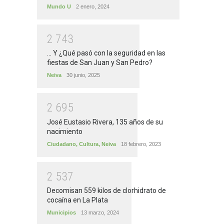
Mundo U
2 enero, 2024
2
7
4
3
... Y ¿Qué pasó con la seguridad en las
fiestas de San Juan y San Pedro?
Neiva
30 junio, 2025
2
6
9
5
José Eustasio Rivera, 135 años de su
nacimiento
Ciudadano
,
Cultura
,
Neiva
18 febrero, 2023
2
5
3
7
Decomisan 559 kilos de clorhidrato de
cocaína en La Plata
Municipios
13 marzo, 2024