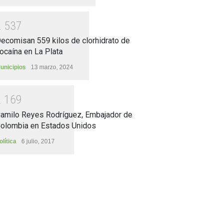
2
5
3
7
ecomisan 559 kilos de clorhidrato de
ocaína en La Plata
unicipios
13 marzo, 2024
2
1
6
9
amilo Reyes Rodríguez, Embajador de
olombia en Estados Unidos
olítica
6 julio, 2017