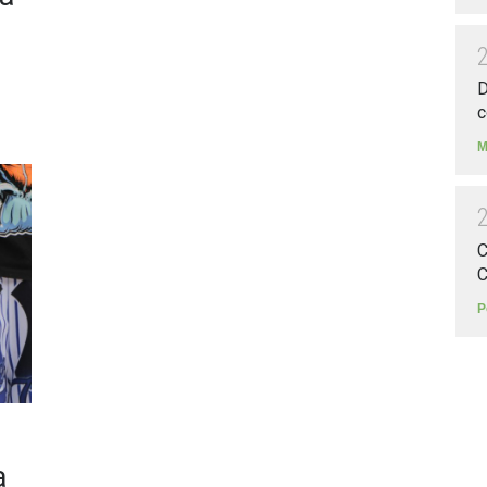
D
c
M
C
C
P
a