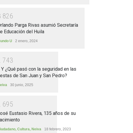
3
8
2
6
rlando Parga Rivas asumió Secretaría
e Educación del Huila
undo U
2 enero, 2024
2
7
4
3
.. Y ¿Qué pasó con la seguridad en las
iestas de San Juan y San Pedro?
eiva
30 junio, 2025
2
6
9
5
osé Eustasio Rivera, 135 años de su
acimiento
iudadano
,
Cultura
,
Neiva
18 febrero, 2023