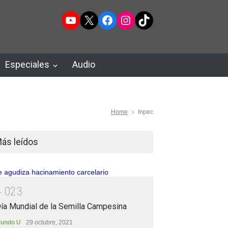
YouTube
X
Facebook
Instagram
TikTok
Especiales
Audio
Home
Inpec
ás leídos
4
0
2
3
ía Mundial de la Semilla Campesina
undo U
29 octubre, 2021