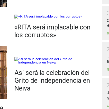
O
«RITA será implacable con
d
los corruptos»
M
.
f
N
Así será la celebración del
Grito de Independencia en
Neiva
J
n
ra
C