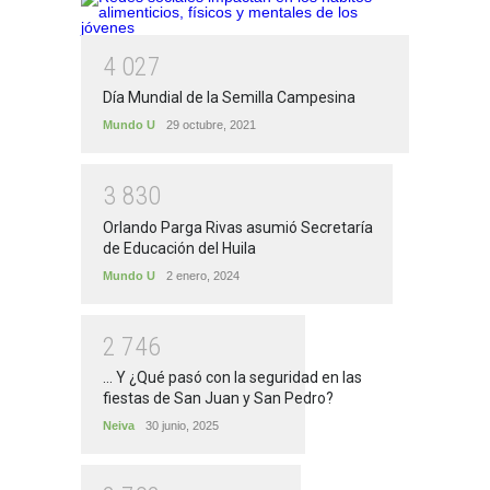
4
0
2
7
Día Mundial de la Semilla Campesina
Mundo U
29 octubre, 2021
3
8
3
0
Orlando Parga Rivas asumió Secretaría
de Educación del Huila
Mundo U
2 enero, 2024
2
7
4
6
... Y ¿Qué pasó con la seguridad en las
fiestas de San Juan y San Pedro?
Neiva
30 junio, 2025