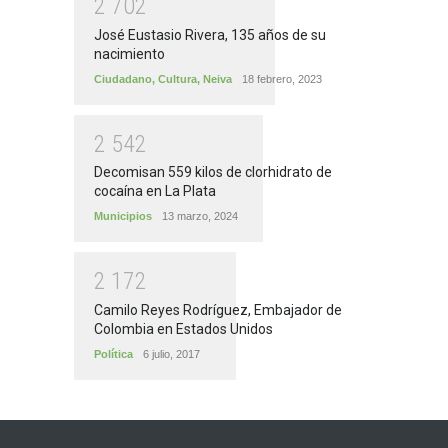
2
7
0
2
José Eustasio Rivera, 135 años de su
nacimiento
Ciudadano
,
Cultura
,
Neiva
18 febrero, 2023
2
5
4
2
Decomisan 559 kilos de clorhidrato de
cocaína en La Plata
Municipios
13 marzo, 2024
2
1
7
2
Camilo Reyes Rodríguez, Embajador de
Colombia en Estados Unidos
Política
6 julio, 2017