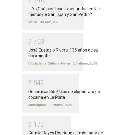
2
7
4
6
... Y ¿Qué pasó con la seguridad en las
fiestas de San Juan y San Pedro?
Neiva
30 junio, 2025
2
7
0
3
José Eustasio Rivera, 135 años de su
nacimiento
Ciudadano
,
Cultura
,
Neiva
18 febrero, 2023
2
5
4
2
Decomisan 559 kilos de clorhidrato de
cocaína en La Plata
Municipios
13 marzo, 2024
2
1
7
2
Camilo Reyes Rodríguez, Embajador de