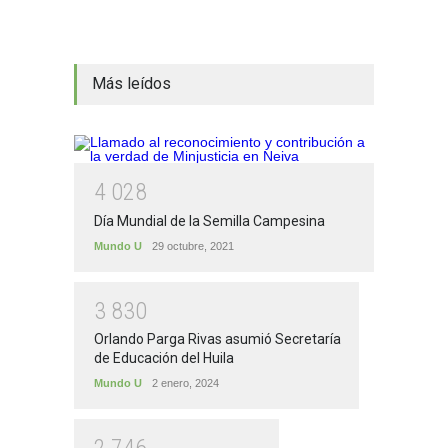
Más leídos
4
0
2
8
Día Mundial de la Semilla Campesina
Mundo U
29 octubre, 2021
3
8
3
0
Orlando Parga Rivas asumió Secretaría
de Educación del Huila
Mundo U
2 enero, 2024