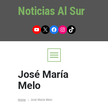
Noticias Al Sur
YouTube
X
Facebook
Instagram
TikTok
José María
Melo
Home
José María Melo