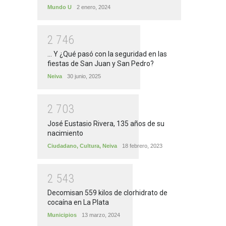
Mundo U
2 enero, 2024
2
7
4
6
... Y ¿Qué pasó con la seguridad en las
fiestas de San Juan y San Pedro?
Neiva
30 junio, 2025
2
7
0
3
José Eustasio Rivera, 135 años de su
nacimiento
Ciudadano
,
Cultura
,
Neiva
18 febrero, 2023
2
5
4
3
Decomisan 559 kilos de clorhidrato de
cocaína en La Plata
Municipios
13 marzo, 2024