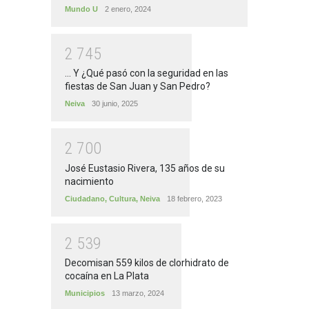
Mundo U
2 enero, 2024
2
7
4
5
... Y ¿Qué pasó con la seguridad en las
fiestas de San Juan y San Pedro?
Neiva
30 junio, 2025
2
7
0
0
José Eustasio Rivera, 135 años de su
nacimiento
Ciudadano
,
Cultura
,
Neiva
18 febrero, 2023
2
5
3
9
Decomisan 559 kilos de clorhidrato de
cocaína en La Plata
Municipios
13 marzo, 2024