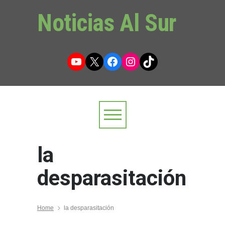
Noticias Al Sur
YouTube
X
Facebook
Instagram
TikTok
la
desparasitación
Home
la desparasitación