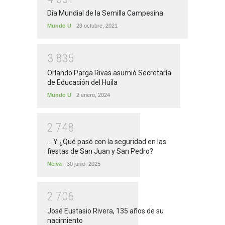
Día Mundial de la Semilla Campesina
Mundo U
29 octubre, 2021
3
8
3
5
Orlando Parga Rivas asumió Secretaría
de Educación del Huila
Mundo U
2 enero, 2024
2
7
4
8
... Y ¿Qué pasó con la seguridad en las
fiestas de San Juan y San Pedro?
Neiva
30 junio, 2025
2
7
0
6
José Eustasio Rivera, 135 años de su
nacimiento