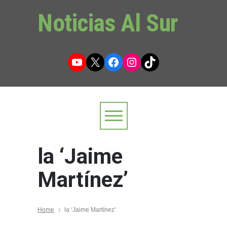
Noticias Al Sur
YouTube
X
Facebook
Instagram
TikTok
la ‘Jaime
Martínez’
Home
la ‘Jaime Martínez’