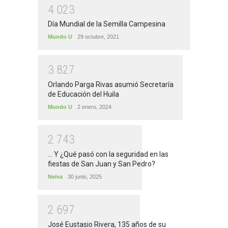
4
0
2
3
Día Mundial de la Semilla Campesina
Mundo U
29 octubre, 2021
3
8
2
7
Orlando Parga Rivas asumió Secretaría
de Educación del Huila
Mundo U
2 enero, 2024
2
7
4
3
... Y ¿Qué pasó con la seguridad en las
fiestas de San Juan y San Pedro?
Neiva
30 junio, 2025
2
6
9
7
José Eustasio Rivera, 135 años de su