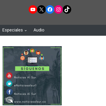
YouTube
X
Facebook
Instagram
TikTok
Especiales
Audio