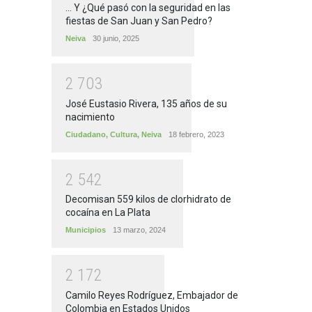
... Y ¿Qué pasó con la seguridad en las
fiestas de San Juan y San Pedro?
Neiva
30 junio, 2025
2
7
0
3
José Eustasio Rivera, 135 años de su
nacimiento
Ciudadano
,
Cultura
,
Neiva
18 febrero, 2023
2
5
4
2
Decomisan 559 kilos de clorhidrato de
cocaína en La Plata
Municipios
13 marzo, 2024
2
1
7
2
Camilo Reyes Rodríguez, Embajador de
Colombia en Estados Unidos