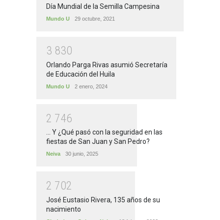
Día Mundial de la Semilla Campesina
Mundo U
29 octubre, 2021
3
8
3
0
Orlando Parga Rivas asumió Secretaría
de Educación del Huila
Mundo U
2 enero, 2024
2
7
4
6
... Y ¿Qué pasó con la seguridad en las
fiestas de San Juan y San Pedro?
Neiva
30 junio, 2025
2
7
0
2
José Eustasio Rivera, 135 años de su
nacimiento