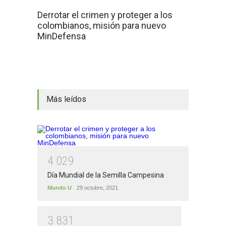
Derrotar el crimen y proteger a los
colombianos, misión para nuevo
MinDefensa
Más leídos
4
0
2
9
Día Mundial de la Semilla Campesina
Mundo U
29 octubre, 2021
3
8
3
1