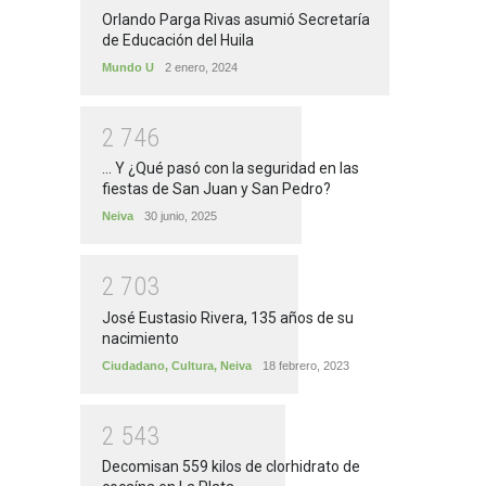
Orlando Parga Rivas asumió Secretaría
de Educación del Huila
Mundo U
2 enero, 2024
2
7
4
6
... Y ¿Qué pasó con la seguridad en las
fiestas de San Juan y San Pedro?
Neiva
30 junio, 2025
2
7
0
3
José Eustasio Rivera, 135 años de su
nacimiento
Ciudadano
,
Cultura
,
Neiva
18 febrero, 2023
2
5
4
3
Decomisan 559 kilos de clorhidrato de