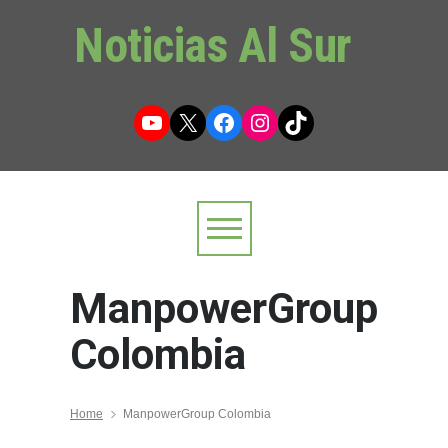
Noticias Al Sur
YouTube
X
Facebook
Instagram
TikTok
ManpowerGroup
Colombia
Home
ManpowerGroup Colombia