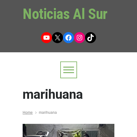
Noticias Al Sur
YouTube
X
Facebook
Instagram
TikTok
marihuana
Home
marihuana