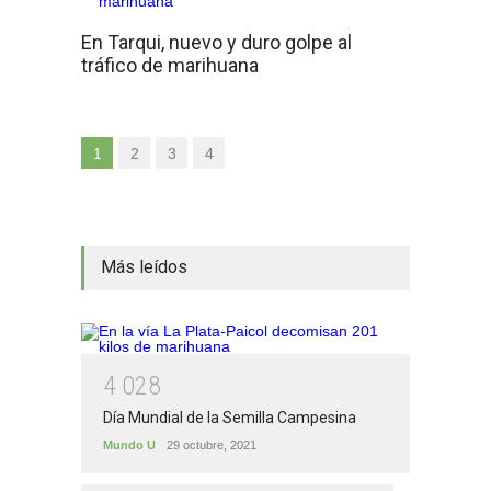
En Tarqui, nuevo y duro golpe al
tráfico de marihuana
1
2
3
4
Más leídos
4
0
2
8
Día Mundial de la Semilla Campesina
Mundo U
29 octubre, 2021