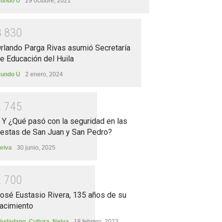
undo U
29 octubre, 2021
3
8
3
0
rlando Parga Rivas asumió Secretaría
e Educación del Huila
undo U
2 enero, 2024
2
7
4
5
.. Y ¿Qué pasó con la seguridad en las
iestas de San Juan y San Pedro?
eiva
30 junio, 2025
2
7
0
0
osé Eustasio Rivera, 135 años de su
acimiento
iudadano
,
Cultura
,
Neiva
18 febrero, 2023