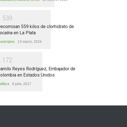
2
5
3
9
ecomisan 559 kilos de clorhidrato de
ocaína en La Plata
unicipios
13 marzo, 2024
2
1
7
2
amilo Reyes Rodríguez, Embajador de
olombia en Estados Unidos
olítica
6 julio, 2017