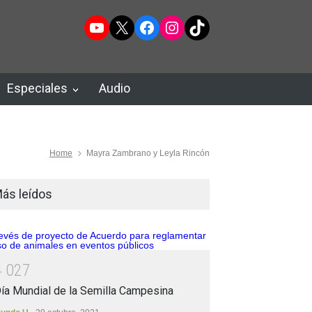
YouTube
X
Facebook
Instagram
TikTok
Especiales
Audio
Home
Mayra Zambrano y Leyla Rincón
ás leídos
4
0
2
7
ía Mundial de la Semilla Campesina