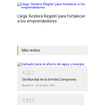
Llega ‘Acelera Región’ para fortalecer
a los emprendedores
Más leídos
4
0
2
7
Día Mundial de la Semilla Campesina
Mundo U
29 octubre, 2021
3
8
2
9