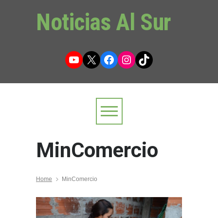
Noticias Al Sur
YouTube
X
Facebook
Instagram
TikTok
MinComercio
Home
MinComercio