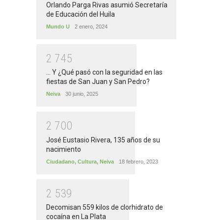
Orlando Parga Rivas asumió Secretaría
de Educación del Huila
Mundo U
2 enero, 2024
2
7
4
5
... Y ¿Qué pasó con la seguridad en las
fiestas de San Juan y San Pedro?
Neiva
30 junio, 2025
2
7
0
0
José Eustasio Rivera, 135 años de su
nacimiento
Ciudadano
,
Cultura
,
Neiva
18 febrero, 2023
2
5
3
9
Decomisan 559 kilos de clorhidrato de
cocaína en La Plata